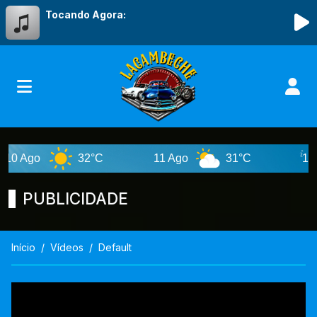
Tocando Agora:
go
32°C
11 Ago
31°C
12 Ago
PUBLICIDADE
Início
Vídeos
Default