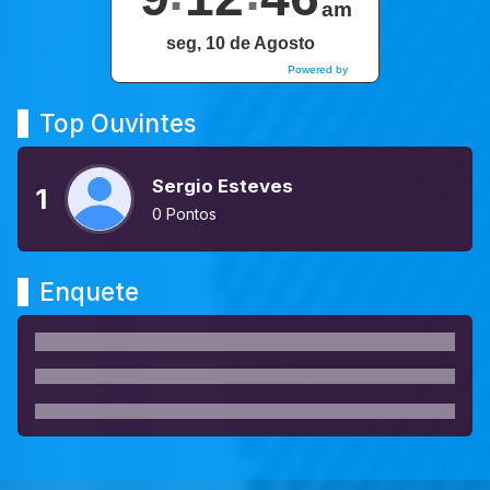
am
seg, 10 de Agosto
Powered by
DaysPedia.com
Top Ouvintes
Sergio Esteves
1
0 Pontos
Enquete