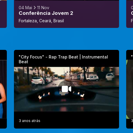
04 Mai
11 Nov
Conferência Jovem 2
Fortaleza, Ceará, Brasil
F
"City Focus" - Rap Trap Beat | Instrumental
"
Beat
3 anos atrás
3