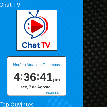
Chat TV
Horário Atual em Columbus
4
36
43
pm
sex, 7 de Agosto
Powered by
DaysPedia.com
Top Ouvintes