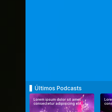
Últimos Podcasts
Lorem ipsum dolor sit amet
Lore
consectetur adipisicing elit.
cons