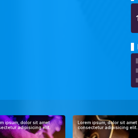
m ipsum, dolor sit amet
Lorem ipsum, dolor sit amet
ectetur adipisicing elit.
consectetur adipisicing elit.