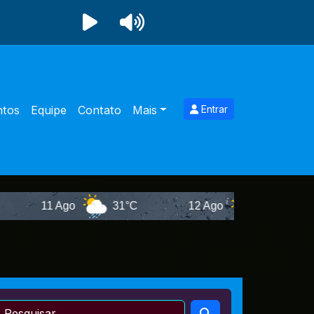
ntos
Equipe
Contato
Mais
Entrar
go
31°C
12 Ago
29°C
13 Ago