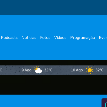
Podcasts
Notícias
Fotos
Vídeos
Programação
Eve
9 Ago
32°C
10 Ago
32°C
11 A