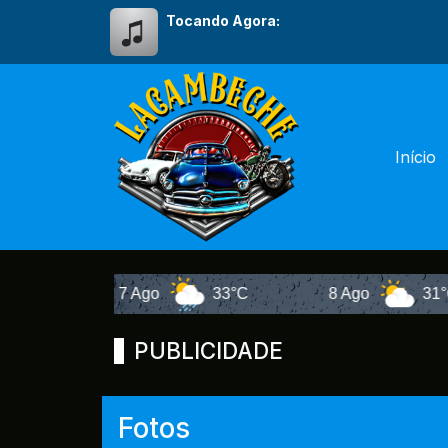
Tocando Agora:
Início
7 Ago
33°C
8 Ago
31°C
PUBLICIDADE
Fotos