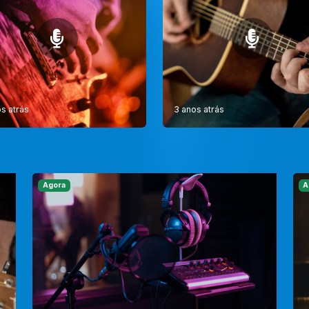
s atrás
3 anos atrás
Agora
A