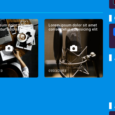
sum dolor sit amet
Lorem ipsum dolor sit amet
ur adipisicing elit
consectetur adipisicing elit
23
01/03/2023