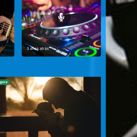
3 anos atrás
gora