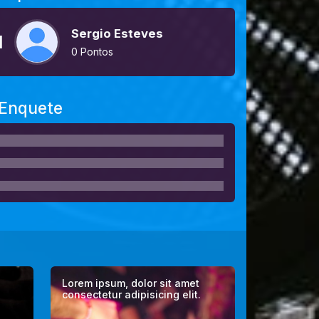
Sergio Esteves
1
0 Pontos
Enquete
Lorem ipsum, dolor sit amet
consectetur adipisicing elit.